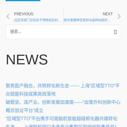
PREVIOUS
NEXT
社区专病门诊综合干预绝经后妇女骨质疏松患者管理系统及应用
南丰蜜橘种性保持与品种纯度的分子鉴别
NEWS
聚势医产融合，共筑转化新生态 —— 上海“区域型TTO”平
台赋能科技成果高效落地
破壁垒、连产业，创新发展加速度——“血管外科创新中心
概念验证平台”成立
“区域型TTO”平台携手司南脑机智能超级孵化器共建转化
生态——上海脑机接口未来产业集聚区吹响创新集结号！