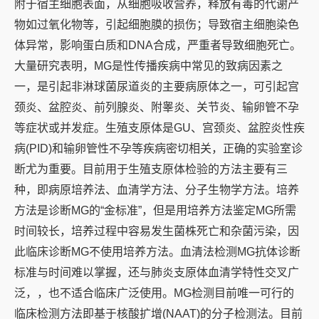
附于宿主细胞表面，从细胞吸收营养，释放有毒的代谢产
物如过氧化物等，引起细胞膜的损伤；导致宿主细胞染色
体异常，影响蛋白质和DNA合成，严重者导致细胞死亡。
大量研究表明，MG是性传播疾病中常见的致病因素之
一，是引起非淋球菌尿道炎的主要病原体之一，可引起宫
颈炎、盆腔炎、前列腺炎、附睾炎、关节炎、输卵管不孕
等症状或并发症。生殖支原体是GU、宫颈炎、盆腔炎性疾
病(PID)和输卵管性不孕等疾病密切相关，正确的实验室诊
断尤为重要。目前用于生殖支原体检验的方法主要有三
种，即病原培养法、血清学方法、分子生物学方法。培养
方法是诊断MG的“金标准”，但是用培养方法鉴定MG所需
时间较长，培养过程中容易发生菌株死亡和杂菌污染，因
此临床诊断MG不使用培养方法。血清法检测MG抗体诊断
标准与时间难以掌握，还与肺炎支原体血清学特性交叉广
泛，，也不适合临床广泛使用。MG检测目前唯一可行的
临床检测方法即基于核酸扩增(NAAT)的分子检测法。目前