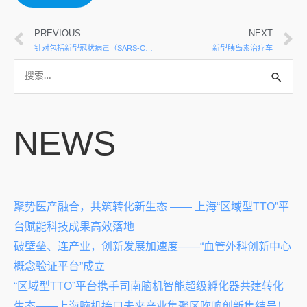
PREVIOUS
NEXT
针对包括新型冠状病毒（SARS-CoV-2）在内的重大呼吸道传染病病原体的适用于多种应用场景的检测技术及产品集群研发
新型胰岛素治疗车
NEWS
聚势医产融合，共筑转化新生态 —— 上海“区域型TTO”平
台赋能科技成果高效落地
破壁垒、连产业，创新发展加速度——“血管外科创新中心
概念验证平台”成立
“区域型TTO”平台携手司南脑机智能超级孵化器共建转化
生态——上海脑机接口未来产业集聚区吹响创新集结号！