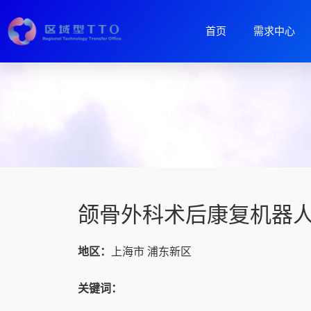
首页
需求中心
颌骨外科术后康复机器
地区：
上海市 浦东新区
关键词：