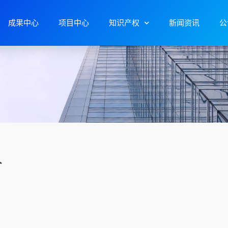
成果中心
项目中心
知识产权
新闻资讯
公
人