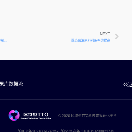
NEXT
1、优势表位融合表达的关键原料生产技术2、提出高亲和力抗体制备技术和解离液配方技术，提高检出率3、新型冠状病毒与流感病毒一次检测与鉴别诊断技术
酿造酱油原料利用率的提高
果库数据流
公
© 2020 区域型TTO科技成果转化平台
沪ICP备2021009587号-1 沪公网安备 31010402009217号