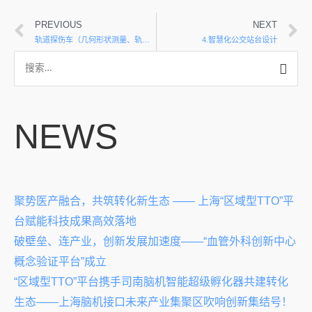
PREVIOUS
NEXT
轨道探伤车（几何形状测量、轨道内伤损情况监测）测定
4.智慧化公交站台设计
NEWS
聚势医产融合，共筑转化新生态 —— 上海“区域型TTO”平
台赋能科技成果高效落地
破壁垒、连产业，创新发展加速度——“血管外科创新中心
概念验证平台”成立
“区域型TTO”平台携手司南脑机智能超级孵化器共建转化
生态——上海脑机接口未来产业集聚区吹响创新集结号！