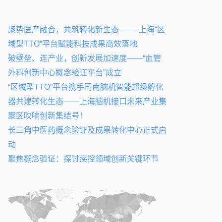
聚势医产融合，共筑转化新生态 —— 上海“区
域型TTO”平台赋能科技成果高效落地
破壁垒、连产业，创新发展加速度——“血管
外科创新中心概念验证平台”成立
“区域型TTO”平台携手司南脑机智能超级孵化
器共建转化生态——上海脑机接口未来产业集
聚区吹响创新集结号！
长三角中医药概念验证及成果转化中心正式启
动
聚焦概念验证：探讨疾控领域创新关键环节