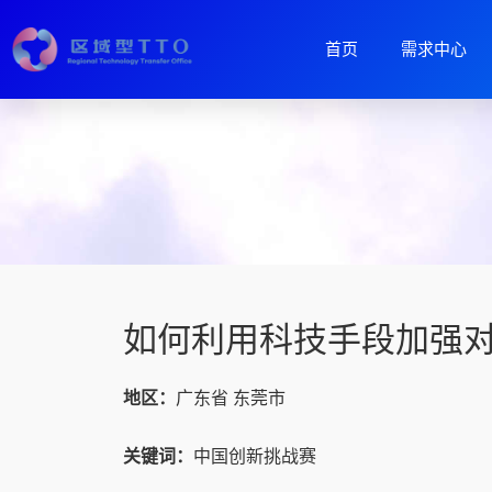
首页
需求中心
如何利用科技手段加强
地区：
广东省 东莞市
关键词：
中国创新挑战赛