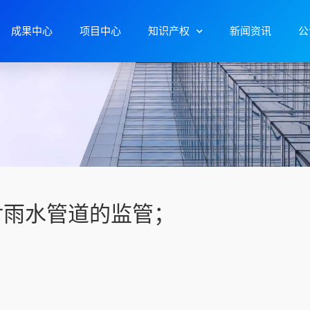
成果中心
项目中心
知识产权
新闻资讯
公
对雨水管道的监管；