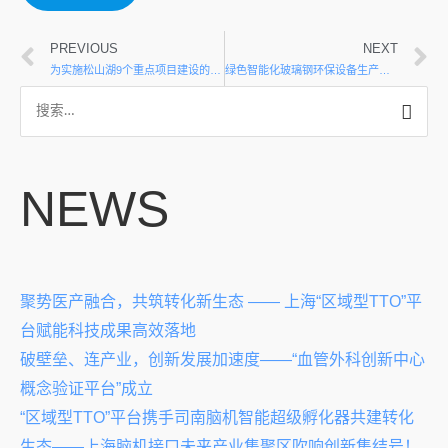
PREVIOUS
NEXT
为实施松山湖9个重点项目建设的质量安全检测监督工作，且各建筑工地距离之间长短不一，在监督各项目的质量安全上耗费的路程时间过多，如何实现驻点监理人员来实现代替巡查来节省时间成本；
绿色智能化玻璃钢环保设备生产线制造项目相关需求
NEWS
聚势医产融合，共筑转化新生态 —— 上海“区域型TTO”平
台赋能科技成果高效落地
破壁垒、连产业，创新发展加速度——“血管外科创新中心
概念验证平台”成立
“区域型TTO”平台携手司南脑机智能超级孵化器共建转化
生态——上海脑机接口未来产业集聚区吹响创新集结号！