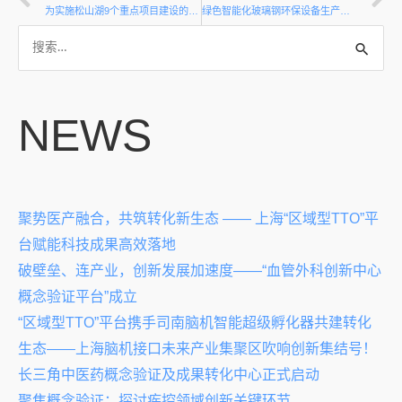
为实施松山湖9个重点项目建设的质量安全检测监督工作，且各建筑工地距离之间长短不一，在监督各项目的质量安全上耗费的路程时间过多，如何实现驻点监理人员来实现代替巡查来节省时间成本；
绿色智能化玻璃钢环保设备生产线制造项目相关需求
NEWS
聚势医产融合，共筑转化新生态 —— 上海“区域型TTO”平
台赋能科技成果高效落地
破壁垒、连产业，创新发展加速度——“血管外科创新中心
概念验证平台”成立
“区域型TTO”平台携手司南脑机智能超级孵化器共建转化
生态——上海脑机接口未来产业集聚区吹响创新集结号！
长三角中医药概念验证及成果转化中心正式启动
聚焦概念验证：探讨疾控领域创新关键环节