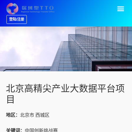
登陆/注册
北京高精尖产业大数据平台项
目
地区：
北京市 西城区
关键词：
中国创新挑战赛