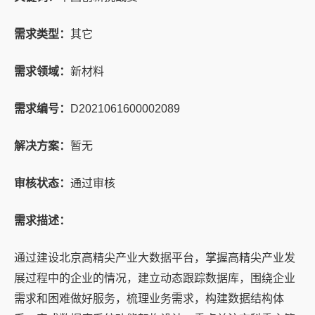
需求类型：
其它
需求领域：
新材料
需求编号：
D2021061600002089
解决方案：
暂无
审核状态：
通过审核
需求描述：
通过建设北京高精尖产业大数据平台，掌握高精尖产业发
展过程中的企业的情况，建立动态跟踪数据库，围绕企业
需求和困难做好服务，梳理业务需求，构建数据结构体