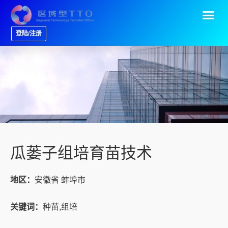
登陆/注册
瓜蒌子组培育苗技术
地区：
安徽省 蚌埠市
关键词：
种苗,组培