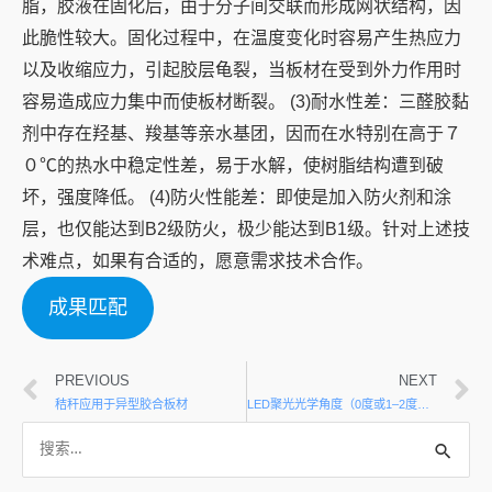
脂，胶液在固化后，由于分子间交联而形成网状结构，因
此脆性较大。固化过程中，在温度变化时容易产生热应力
以及收缩应力，引起胶层龟裂，当板材在受到外力作用时
容易造成应力集中而使板材断裂。 (3)耐水性差：三醛胶黏
剂中存在羟基、羧基等亲水基团，因而在水特别在高于７
０℃的热水中稳定性差，易于水解，使树脂结构遭到破
坏，强度降低。 (4)防火性能差：即使是加入防火剂和涂
层，也仅能达到B2级防火，极少能达到B1级。针对上述技
术难点，如果有合适的，愿意需求技术合作。
成果匹配
PREVIOUS
NEXT
秸秆应用于异型胶合板材
LED聚光光学角度（0度或1–2度高精准光束打光到物体上）