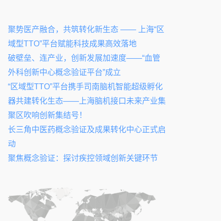
聚势医产融合，共筑转化新生态 —— 上海“区
域型TTO”平台赋能科技成果高效落地
破壁垒、连产业，创新发展加速度——“血管
外科创新中心概念验证平台”成立
“区域型TTO”平台携手司南脑机智能超级孵化
器共建转化生态——上海脑机接口未来产业集
聚区吹响创新集结号！
长三角中医药概念验证及成果转化中心正式启
动
聚焦概念验证：探讨疾控领域创新关键环节