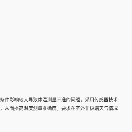
条件影响较大导致体温测量不准的问题，采用传感器技术
，从而提高温度测量准确度。要求在室外非极端天气情况