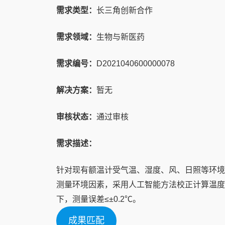
需求类型：
长三角创新合作
需求领域：
生物与新医药
需求编号：
D2021040600000078
解决方案：
暂无
审核状态：
通过审核
需求描述：
针对现有额温计受气温、湿度、风、日照等环境
测量环境因素，采用人工智能方法校正计算温度
下，测量误差≤±0.2℃。
成果匹配