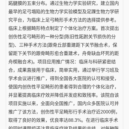
跖腱膜的五束分布。通过生物力学实验研究，建立国内
最早的足弓塌陷的生物力学实验模型及足踝生物力学研
究平台，为临床上足弓畸形手术方法的选择提供参考。
临床上根据畸形特点制定了个体化治疗方案。首次提出
创伤性足弓畸形的一种分型(陈旧性跖跗关节损伤的分
型)、三种手术方法(跟骨丘部重建距下关节融合术，保
留距下关节的跟骨畸形愈合重建术，舟骨缺血坏死的距
舟楔融合术)。项目应用推广情况：临床与科研紧密结
合，成果直接用于临床，简单实用，通过举行学习班及
学术会议进行推广，得到全国各大医院的认可和接受，
使国内创伤性平足畸形的患者得到合理的个体化治疗，
并显著提高临床疗效并降低并发症和致残率。该院自该
项目实施以来，全面向全国推广，国内众多医院认可并
推广了该方法，创伤性平足畸形行手术治疗近2000例，
取得了良好的效果，优良率达88.3%。在进行临床手术
的同时课题组还注意临床疗效及结果的总结，对每种陈