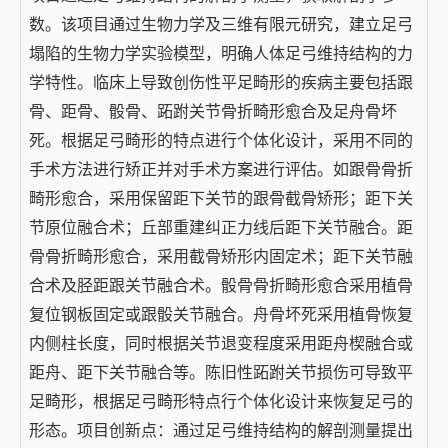
数。该项目通过生物力学及三维有限元研究，建立足弓
塌陷的生物力学实验模型，明确人体足弓维持结构的力
学特性。临床上导致创伤性平足畸形的疾病主要包括跟
骨、距骨、骰骨、跖跗关节骨折畸形愈合及足舟骨坏
死。根据足弓畸形的特点进行个体化设计，采用不同的
手术方法进行矫正并对手术方案进行评估。如跟骨骨折
畸形愈合，采用保留距下关节的跟骨截骨矫形；距下关
节原位融合术；丘部重建纠正力线后距下关节融合。距
骨骨折畸形愈合，采用截骨矫形内固定术；距下关节融
合术及胫距跟关节融合术。骰骨骨折畸形愈合采用植骨
复位钢板固定或跟骰关节融合。舟骨坏死采用植骨恢复
内侧柱长度，同时根据关节退变程度采用距舟楔融合或
距舟、距下关节融合等。陈旧性跖跗关节损伤可导致平
足畸形，根据足弓畸形特点行个体化设计来恢复足弓的
形态。项目创新点：通过足弓维持结构的解剖测量提出