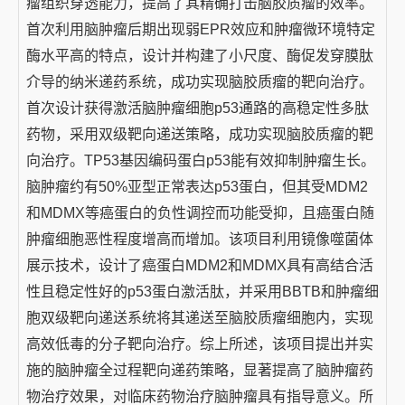
瘤组织穿透能力，提高了其精确打击脑胶质瘤的效率。
首次利用脑肿瘤后期出现弱EPR效应和肿瘤微环境特定
酶水平高的特点，设计并构建了小尺度、酶促发穿膜肽
介导的纳米递药系统，成功实现脑胶质瘤的靶向治疗。
首次设计获得激活脑肿瘤细胞p53通路的高稳定性多肽
药物，采用双级靶向递送策略，成功实现脑胶质瘤的靶
向治疗。TP53基因编码蛋白p53能有效抑制肿瘤生长。
脑肿瘤约有50%亚型正常表达p53蛋白，但其受MDM2
和MDMX等癌蛋白的负性调控而功能受抑，且癌蛋白随
肿瘤细胞恶性程度增高而增加。该项目利用镜像噬菌体
展示技术，设计了癌蛋白MDM2和MDMX具有高结合活
性且稳定性好的p53蛋白激活肽，并采用BBTB和肿瘤细
胞双级靶向递送系统将其递送至脑胶质瘤细胞内，实现
高效低毒的分子靶向治疗。综上所述，该项目提出并实
施的脑肿瘤全过程靶向递药策略，显著提高了脑肿瘤药
物治疗效果，对临床药物治疗脑肿瘤具有指导意义。所