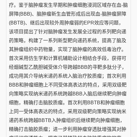
疗。鉴于脑肿瘤发生早期和肿瘤细胞浸润区域存在血-脑
屏障(BBB)、脑肿瘤新生血管形成后出现血-脑肿瘤屏障
(BBTB)、继后出现较外周肿瘤弱的EPR效应等问题，
该项目提出了针对脑肿瘤发生发展全过程的系列靶向递
药策略，构建了一系列新型靶向递药系统，提高了脑及
其肿瘤组织中药物量，实现了脑肿瘤的高效低毒治疗。
首次采用仿生学和计算机辅助设计相结合手段，获得可
经烟碱型乙酰胆碱受体介导跨越BBB的寻靶多肽分子，
成功用其介导纳米递药系统入脑治疗胶质瘤；首次利用
BBB和肿瘤细胞上不同受体高表达的特点，采用双级靶
向策略实现纳米递药系统跨越BBB入脑后继续靶向肿瘤
细胞，精确打击脑胶质瘤。首次利用BBTB和肿瘤细胞
上同一受体高表达的特点，采用双级靶向策略实现纳米
递药系统跨越BBTB入肿瘤组织后继续靶向肿瘤细胞，
精确打击脑胶质瘤；进一步利用肿瘤穿透肽增强其对肿