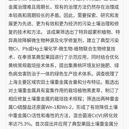
金属治理难且周期长，现有的治理方法仍然存在治理成
本较高和周期较长的矛盾。因此，需要探索、研究和发
展更为先进、更为有效和更为经济的污染土壤治理和修
复的技术和方法。 该成果筛选出了特异超累积植物、特
异高效降解微生物种源及化学修复剂，建立了典型污染
物Cr、Pb或Hg土壤化学-微生物-植物联合生物修复技
术，在奉贤某典型果园进行了示范应用，同时结合优化
黄桃常规栽培技术体系，提出集黄桃环境友好施肥、绿
色病虫害防治于一体的绿色生产技术体系。调查梳理了
上海主要区域农田土壤重金属含量和分布特征。甄选出
对土壤重金属具有富集作用的栽培植物黑麦草，制订了
相应修复土壤重金属的栽培技术规程；筛选出两种重金
属Cr硫酸盐还原菌Wn-1和Ws-2，形成了有效降低土壤
中重金属Cr活性和毒性的方法，混合菌液Cr(Ⅵ)转化效
率达75.3%。首次提出并应用了典型果园土壤重金属分