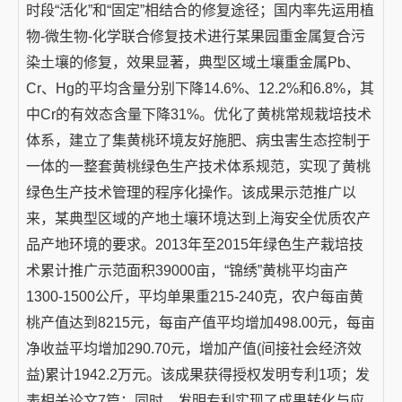
时段“活化”和“固定”相结合的修复途径；国内率先运用植
物-微生物-化学联合修复技术进行某果园重金属复合污
染土壤的修复，效果显著，典型区域土壤重金属Pb、
Cr、Hg的平均含量分别下降14.6%、12.2%和6.8%，其
中Cr的有效态含量下降31%。优化了黄桃常规栽培技术
体系，建立了集黄桃环境友好施肥、病虫害生态控制于
一体的一整套黄桃绿色生产技术体系规范，实现了黄桃
绿色生产技术管理的程序化操作。该成果示范推广以
来，某典型区域的产地土壤环境达到上海安全优质农产
品产地环境的要求。2013年至2015年绿色生产栽培技
术累计推广示范面积39000亩，“锦绣”黄桃平均亩产
1300-1500公斤，平均单果重215-240克，农户每亩黄
桃产值达到8215元，每亩产值平均增加498.00元，每亩
净收益平均增加290.70元，增加产值(间接社会经济效
益)累计1942.2万元。该成果获得授权发明专利1项；发
表相关论文7篇；同时，发明专利实现了成果转化与应