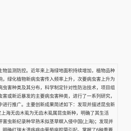
生物监测防控。近年来上海绿地面积持续增加，植物品种
响，绿化植物新病虫害传入频率上升，次要病虫害上升为
病虫害种类及其分布，科学制定针对性防治技术，项目组
虫害或新近暴发的主要病虫害种类，进行了一系列研究，
中进行推广。主要创新成果简述如下：发现并描述昆虫新
定上海无齿木虱为无齿木虱属昆虫新种，明确了其生活
害虫新纪录种早熟禾拟茎草螟入侵中国(上海)；发现并
；明确红瑞木溃疡病由葡萄座腔菌引起。掌握了6种重要