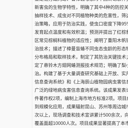
新害虫的生物学特性，明确了其中4种的防控
抽样技术、成虫对不同植物种类的危害性，筛选
治策略，应用于防治实践，使虫口密度下降9
发育起点温度和有效积温；预测并提出了红棕
区常见棕榈科植物的适应性；阐明了重阳木帆
治技术；描述了樟曼盲蝽不同虫态虫龄的形态
分布格局和取样技术，制定了其防治关键技术
定了悬铃木方翅网蝽测报技术规范；明确了梨
治。构建了基于大量调查研究基础上开放、实
信息查询系统》和《上海辰山植物园病虫害信
广泛的绿地病虫害信息查询系统。该成果发表论文
件著作权2项，编制上海市地方标准2项。项
到规模化应用，成果辐射昆山、苏州等周边城市。
次以上，现场调查和技术宣讲累计500余次，
覆盖面超10000人次。项目成果显著提高了