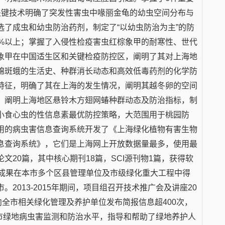
关键技术明确了突发性害虫中喙丽金龟的幼虫空间分布与
了成虫和幼虫防治药剂，制定了“以幼虫防治为主”的防
5%以上；掌握了入侵性检疫害虫红棕象甲的耐寒性、世代
象甲在中国适生区和关键检疫防控区，阐明了其对上海地
锦斑蛾的生活史、种群消长动态和高效低毒药剂的化学防
特征，明确了其在上海的发生情况，阐明其越冬卵的空间
；阐明上海地区悬铃木方翅网蝽种群动态及防治指标，制
小食心虫的性信息素最优防控策略，大范围用于桃园防
用的病虫害信息查询系统开发了《上海绿化植物有害生物
息查询系统》，它们是上海网上开放数据量最多，使用最
20篇，其中核心期刊18篇，SCI源刊物1篇，获得软
目成果在本市多个区县管理单位及市级绿化重大工程中得
2013-2015年期间，项目组召开技术推广会及讲座20
向全市相关绿化管理及养护单位发布简报信息超400次，
本市绿地病虫害监测和防治水平，指导和帮助了绿地养护人