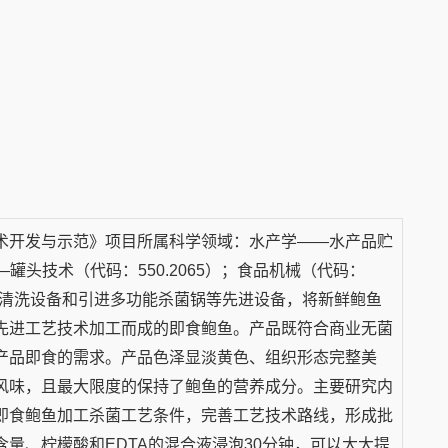
术开发与示范》项目所属科学领域：水产学——水产品贮
—罐头技术（代码：550.2065）；食品机械（代码：
自动清洗设备和引进多功能杀菌锅等先进设备，将新鲜鲍鱼
先进工艺技术加工而成的即食鲍鱼。产品既符合商业无菌
产品即食的需求。产品色泽显淡黄色、组织形态完整美
风味，且最大限度的保持了鲍鱼的营养成分。主要研究内
即食鲍鱼加工杀菌工艺条件，完善工艺技术路线，形成批
量、柠檬酸和EDTA的混合液浸泡30分钟，可以大大提