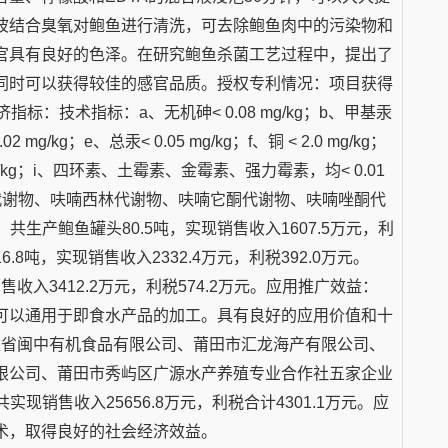
波结合臭氧对鲍鱼进行清洗，可去除鲍鱼肉中的污染物和
官具有良好的色泽。在研究鲍鱼杀菌工艺过程中，提出了
同时可以获得较佳的感官品质。授权专利情况：项目获得
：技术指标：a、无机砷< 0.08 mg/kg；b、甲基汞
.02 mg/kg；e、总汞< 0.05 mg/kg；f、铜 < 2.0 mg/kg；
1 mg/kg；i、四环素、土霉素、金霉素、强力霉素，均< 0.01
、呋喃妥因代谢物、呋喃西林代谢物、呋喃它酮代谢物、呋喃唑酮代
4年，共生产鲍鱼罐头80.5吨，实现销售收入1607.5万元，利
6.8吨，实现销售收入2332.4万元，利税392.0万元。
售收入3412.2万元，利税574.2万元。应用推广效益：
可以通用于即食水产品的加工。具有良好的应用价值和十
福建省闽中有机食品有限公司、莆田市汇龙海产有限公司、
限公司、莆田市秀屿区广源水产养殖专业合作社五家企业
实现销售收入25656.8万元，利税合计4301.1万元。应
术，取得良好的社会经济效益。