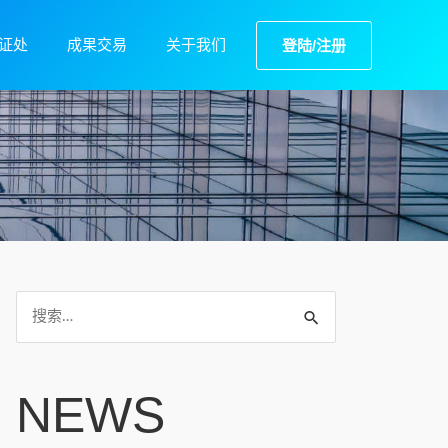
证处
成果交易
关于我们
登陆/注册
NEWS