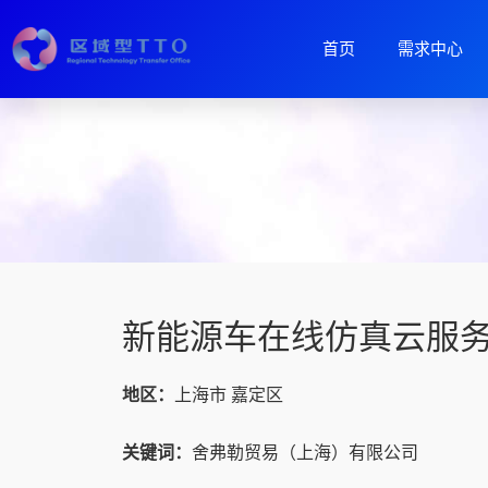
首页
需求中心
新能源车在线仿真云服
地区：
上海市 嘉定区
关键词：
舍弗勒贸易（上海）有限公司